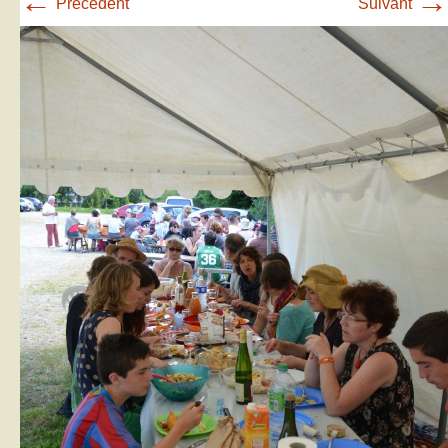
←
→
Précédent
Suivant