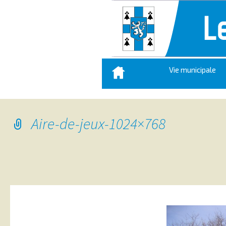
Aller
Vie municipale
au
contenu
principal
Aire-de-jeux-1024×768