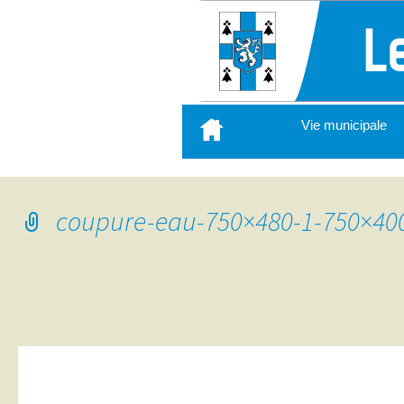
Aller
Vie municipale
au
contenu
principal
coupure-eau-750×480-1-750×40