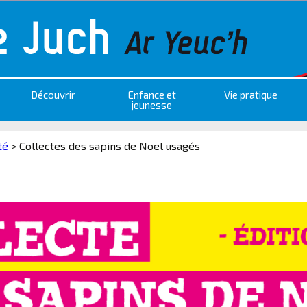
Découvrir
Enfance et
Vie pratique
jeunesse
té
>
Collectes des sapins de Noel usagés