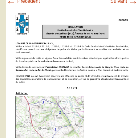
←
→
Précédent
Suivant