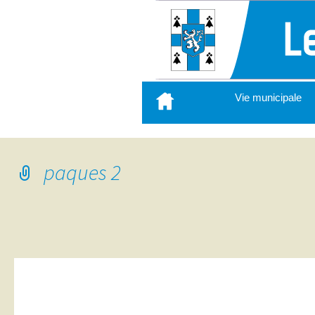
Aller
Vie municipale
au
contenu
principal
paques 2