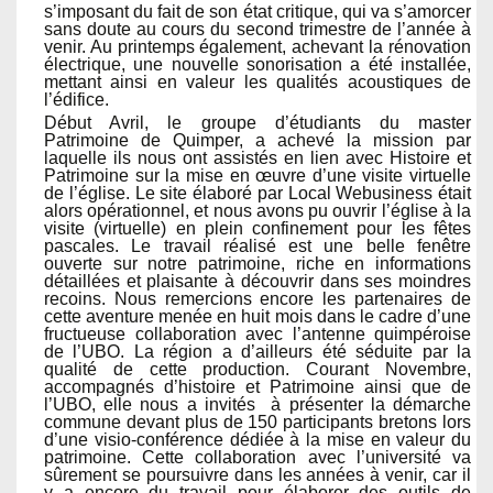
s’imposant du fait de son état critique, qui va s’amorcer
sans doute au cours du second trimestre de l’année à
venir. Au printemps également, achevant la rénovation
électrique, une nouvelle sonorisation a été installée,
mettant ainsi en valeur les qualités acoustiques de
l’édifice.
Début Avril, le groupe d’étudiants du master
Patrimoine de Quimper, a achevé la mission par
laquelle ils nous ont assistés en lien avec Histoire et
Patrimoine sur la mise en œuvre d’une visite virtuelle
de l’église. Le site élaboré par Local Webusiness était
alors opérationnel, et nous avons pu ouvrir l’église à la
visite (virtuelle) en plein confinement pour les fêtes
pascales. Le travail réalisé est une belle fenêtre
ouverte sur notre patrimoine, riche en informations
détaillées et plaisante à découvrir dans ses moindres
recoins. Nous remercions encore les partenaires de
cette aventure menée en huit mois dans le cadre d’une
fructueuse collaboration avec l’antenne quimpéroise
de l’UBO. La région a d’ailleurs été séduite par la
qualité de cette production. Courant Novembre,
accompagnés d’histoire et Patrimoine ainsi que de
l’UBO, elle nous a invités à présenter la démarche
commune devant plus de 150 participants bretons lors
d’une visio-conférence dédiée à la mise en valeur du
patrimoine. Cette collaboration avec l’université va
sûrement se poursuivre dans les années à venir, car il
y a encore du travail pour élaborer des outils de