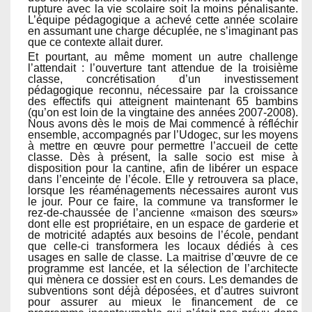
rupture avec la vie scolaire soit la moins pénalisante.
L’équipe pédagogique a achevé cette année scolaire
en assumant une charge décuplée, ne s’imaginant pas
que ce contexte allait durer.
Et pourtant, au même moment un autre challenge
l’attendait : l’ouverture tant attendue de la troisième
classe, concrétisation d’un investissement
pédagogique reconnu, nécessaire par la croissance
des effectifs qui atteignent maintenant 65 bambins
(qu’on est loin de la vingtaine des années 2007-2008).
Nous avons dès le mois de Mai commencé à réfléchir
ensemble, accompagnés par l’Udogec, sur les moyens
à mettre en œuvre pour permettre l’accueil de cette
classe. Dès à présent, la salle socio est mise à
disposition pour la cantine, afin de libérer un espace
dans l’enceinte de l’école. Elle y retrouvera sa place,
lorsque les réaménagements nécessaires auront vus
le jour. Pour ce faire, la commune va transformer le
rez-de-chaussée de l’ancienne «maison des sœurs»
dont elle est propriétaire, en un espace de garderie et
de motricité adaptés aux besoins de l’école, pendant
que celle-ci transformera les locaux dédiés à ces
usages en salle de classe. La maitrise d’œuvre de ce
programme est lancée, et la sélection de l’architecte
qui mènera ce dossier est en cours. Les demandes de
subventions sont déjà déposées, et d’autres suivront
pour assurer au mieux le financement de ce