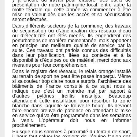
présentation de notre patrimoine local; entre autre la
motte féodale qui cette année va commencer à être
mise en valeur dès que les accès et sa sécurisation
seront effectués.
Dans différents secteurs de la commune, des travaux
de sécurisation ou d’amélioration des réseaux d’eau
ou d’électricité ont étés menés. Ils engendrent des
perturbations de manière momentanée, mais apportent
en principe une meilleure qualité de service par la
suite. Ces travaux ont parfois connus des difficultés
dans leur planification, liées au contexte et à la
disponibilité d’équipes ou de matériel, merci donc aux
riverains pour leur compréhension.
Dans le registre des réseaux, le relais orange installé
au terrain de sport ne peut être passé inaperçu. Même
si sa couleur trop claire nous a surpris, l’architecte des
bâtiments de France consulté à ce sujet nous a
indiqué que c’est un moindre mal par rapport à
d’autres pylônes treillis installés. Beaucoup
attendaient cette installation pour résorber la zone
blanche dans laquelle se trouve le bourg. Ils devront
faire encore preuve de patience en attendant la mise
en service qui va être programmée dans les semaines
à venir. L’opérateur doit nous en informer
prochainement.
Puisque nous sommes à proximité du terrain de sport,
il nous faut saluer les exploits de l’équipe fanion des