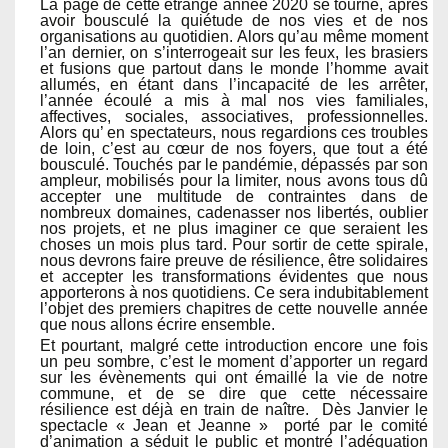
La page de cette étrange année 2020 se tourne, après
avoir bousculé la quiétude de nos vies et de nos
organisations au quotidien. Alors qu’au même moment
l’an dernier, on s’interrogeait sur les feux, les brasiers
et fusions que partout dans le monde l’homme avait
allumés, en étant dans l’incapacité de les arrêter,
l’année écoulé a mis à mal nos vies familiales,
affectives, sociales, associatives, professionnelles.
Alors qu’ en spectateurs, nous regardions ces troubles
de loin, c’est au cœur de nos foyers, que tout a été
bousculé. Touchés par le pandémie, dépassés par son
ampleur, mobilisés pour la limiter, nous avons tous dû
accepter une multitude de contraintes dans de
nombreux domaines, cadenasser nos libertés, oublier
nos projets, et ne plus imaginer ce que seraient les
choses un mois plus tard. Pour sortir de cette spirale,
nous devrons faire preuve de résilience, être solidaires
et accepter les transformations évidentes que nous
apporterons à nos quotidiens. Ce sera indubitablement
l’objet des premiers chapitres de cette nouvelle année
que nous allons écrire ensemble.
Et pourtant, malgré cette introduction encore une fois
un peu sombre, c’est le moment d’apporter un regard
sur les évènements qui ont émaillé la vie de notre
commune, et de se dire que cette nécessaire
résilience est déjà en train de naître. Dès Janvier le
spectacle « Jean et Jeanne » porté par le comité
d’animation a séduit le public et montré l’adéquation