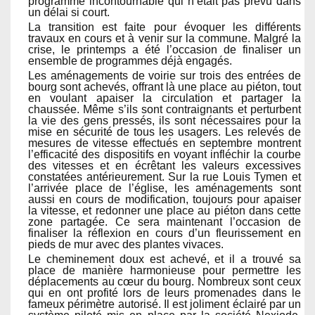
programme incontournable qui n’était pas prévu dans
un délai si court.
La transition est faite pour évoquer les différents
travaux en cours et à venir sur la commune. Malgré la
crise, le printemps a été l’occasion de finaliser un
ensemble de programmes déjà engagés.
Les aménagements de voirie sur trois des entrées de
bourg sont achevés, offrant là une place au piéton, tout
en voulant apaiser la circulation et partager la
chaussée. Même s’ils sont contraignants et perturbent
la vie des gens pressés, ils sont nécessaires pour la
mise en sécurité de tous les usagers. Les relevés de
mesures de vitesse effectués en septembre montrent
l’efficacité des dispositifs en voyant infléchir la courbe
des vitesses et en écrêtant les valeurs excessives
constatées antérieurement. Sur la rue Louis Tymen et
l’arrivée place de l’église, les aménagements sont
aussi en cours de modification, toujours pour apaiser
la vitesse, et redonner une place au piéton dans cette
zone partagée. Ce sera maintenant l’occasion de
finaliser la réflexion en cours d’un fleurissement en
pieds de mur avec des plantes vivaces.
Le cheminement doux est achevé, et il a trouvé sa
place de manière harmonieuse pour permettre les
déplacements au cœur du bourg. Nombreux sont ceux
qui en ont profité lors de leurs promenades dans le
fameux périmètre autorisé. Il est joliment éclairé par un