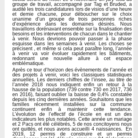
groupe de travail, accompagné par Tag et Bruded, a
audité les trois candidatures lors de visios d’une heure
et demie chacune, pour déboucher sur le choix
unanime d’un groupe de trois personnes riches
d’expérience dans les domaines désirés. Nous
travaillons dorénavant ensemble sur la finalisation des
besoins et les interventions de chacun dans le chantier
à venir. Nous devrions pouvoir passer à la phase
esquisse dans les semaines à venir. Les choses se
précisent , et même si cela peut paraître long, l’année
à venir va voir évoluer rapidement les bâtiments,
redonnant une nouvelle allure à cet espace
emblématique.
Après ce tour d’horizon des évènements de l’année et
des projets à venir, voici les classiques statistiques
annuelles. Les derniers chiffres de l’insee, au titre de
l’année 2018 nous indiquent enfin un retour à la
hausse de la population (739 contre 730 en 2017, 736
en 2016), faisant oublier la baisse de 0,4% constatée
depuis les cinq dernières années. Souhaitons que les
familles récemment installées sur la commune
continuent enfin à maintenir cette tendance.
L’évolution de l’effectif de l’école en est un des
indicateurs les plus notables. Cette année un mariage
et 2 Pacs ont été célébrés, 5 de nos concitoyens nous
ont quittés, et nous avons accueilli 4 naissances. En
2019, 12 permis de construire et un permis