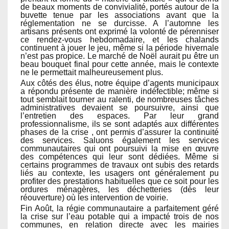
de beaux moments de convivialité, portés autour de la
buvette tenue par les associations avant que la
réglementation ne se durcisse. A l’automne les
artisans présents ont exprimé la volonté de pérenniser
ce rendez-vous hebdomadaire, et les chalands
continuent à jouer le jeu, même si la période hivernale
n’est pas propice. Le marché de Noël aurait pu être un
beau bouquet final pour cette année, mais le contexte
ne le permettait malheureusement plus.
Aux côtés des élus, notre équipe d’agents municipaux
a répondu présente de manière indéfectible; même si
tout semblait tourner au ralenti, de nombreuses tâches
administratives devaient se poursuivre, ainsi que
l’entretien des espaces. Par leur grand
professionnalisme, ils se sont adaptés aux différentes
phases de la crise , ont permis d’assurer la continuité
des services. Saluons également les services
communautaires qui ont poursuivi la mise en œuvre
des compétences qui leur sont dédiées. Même si
certains programmes de travaux ont subis des retards
liés au contexte, les usagers ont généralement pu
profiter des prestations habituelles que ce soit pour les
ordures ménagères, les déchetteries (dès leur
réouverture) où les intervention de voirie.
Fin Août, la régie communautaire a parfaitement géré
la crise sur l’eau potable qui a impacté trois de nos
communes, en relation directe avec les mairies