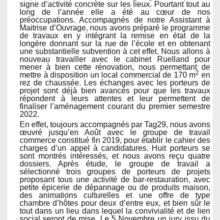
signe d’activité concrète sur les lieux. Pourtant tout au
long de l’année elle a été au cœur de nos
préoccupations. Accompagnés de notre Assistant à
Maitrise d’Ouvrage, nous avons préparé le programme
de travaux en y intégrant la remise en état de la
longère donnant sur la rue de l’école et en obtenant
une substantielle subvention à cet effet. Nous allons à
nouveau travailler avec le cabinet Ruelland pour
mener à bien cette rénovation, nous permettant de
2
mettre à disposition un local commercial de 170 m
en
rez de chaussée. Les échanges avec les porteurs de
projet sont déjà bien avancés pour que les travaux
répondent à leurs attentes et leur permettent de
finaliser l’aménagement courant du premier semestre
2022.
En effet, toujours accompagnés par Tag29, nous avons
œuvré jusqu’en Août avec le groupe de travail
commerce constitué fin 2019, pour établir le cahier des
charges d’un appel à candidatures. Huit porteurs se
sont montrés intéressés, et nous avons reçu quatre
dossiers. Après étude, le groupe de travail a
sélectionné trois groupes de porteurs de projets
proposant tous une activité de bar-restauration, avec
petite épicerie de dépannage ou de produits maison,
des animations culturelles et une offre de type
chambre d’hôtes pour deux d’entre eux, et bien sûr le
tout dans un lieu dans lequel la convivialité et de lien
social seront de mise. Le 5 Novembre un jury issu du