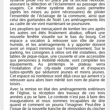
système piloté mis en place par la société Nexiode,
assurant la détection et l’éclairement au passage des
usagers. Ce même système doit aussi permettre
(après les mises au point nécessaires) de piloter
l’ensemble de l’éclairage de la commune, ainsi que
celui des guirlandes de Noël. Les aménagements liés
au cadre de vie vont maintenant se poursuivre.
Les peupliers qui menaçaient de tomber les uns après
les autres ont étés finalement abattus, offrant une
nouvelle fenêtre visuelle sur le bas du bourg. Cet
espace a vocation à retrouver son rôle de zone
humide, et les aménagements à y apporter doivent
avoir un impact minimum sur l’environnement. Sur le
parking, les consignes à vélos ont été installées, des
tables de pique-nique, une couverte et une accessible
aux personnes à mobilité réduite, vont compléter les
équipements. Au printemps le plateau verra
l’installation d’un city-stade complet et d’espaces
ludos-sportifs qui séduiront jeunes et moins jeunes.
Cet espace où nombreux sont déjà ceux qui aiment s’y
retrouver aura alors bien mérité son nom de plaine de
loisirs .
Avec la remise en état des aménagements extérieurs
de l’église, la réception des travaux de ces trois
années a pu se faire. Le contexte n’est pas à faire des
inaugurations et nous sommes incapables de dire
quand et comment on pourra l’imaginer. Peut-être à
l’issue de la nouvelle tranche de rénovation du clocher