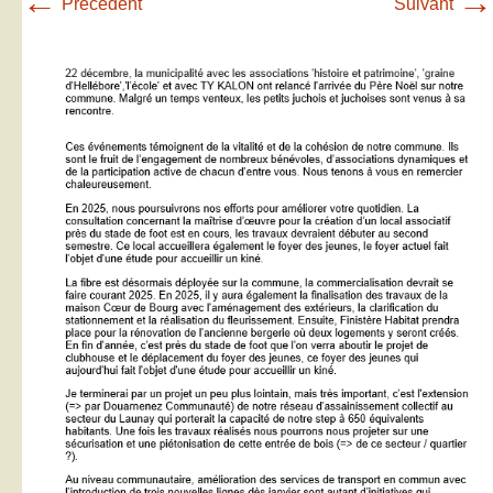
←
→
Précédent
Suivant