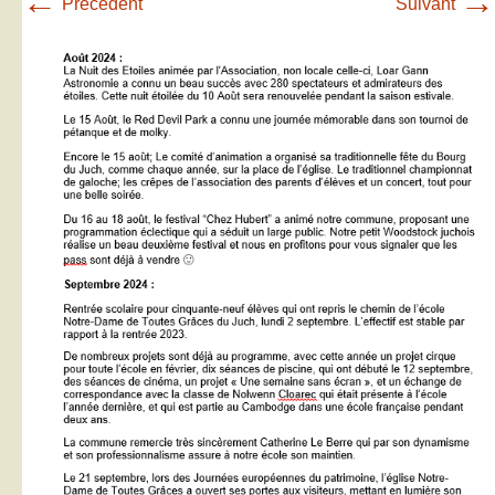
←
→
Précédent
Suivant