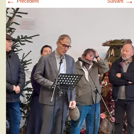
←
→
Précédent
Suivant