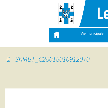
Aller
Vie municipale
au
contenu
principal
SKMBT_C28018010912070