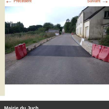
←
→
Précédent
Suivant
Mairie du Juch