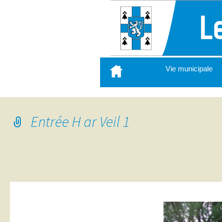
Aller
Vie municipale
au
contenu
principal
Entrée H ar Veil 1