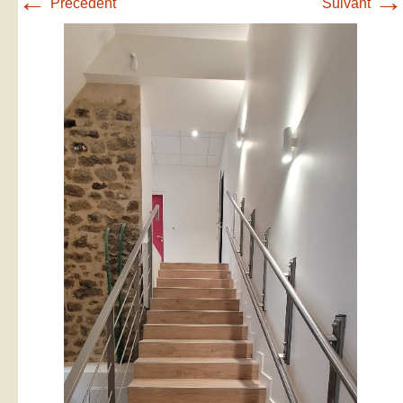
←
→
Précédent
Suivant