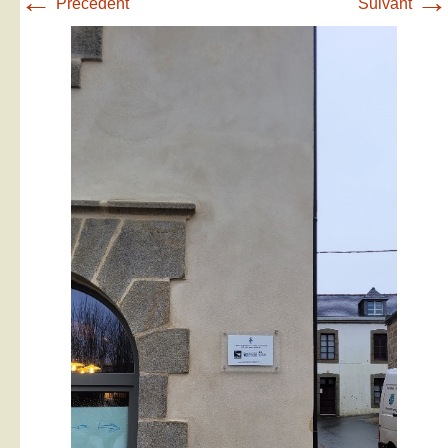
←
→
Précédent
Suivant