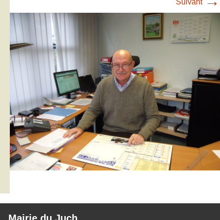
→
Suivant
Mairie du Juch