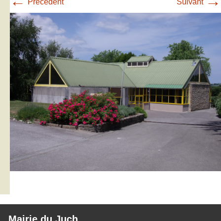
←
→
Précédent
Suivant
Mairie du Juch