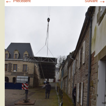
←
→
Précédent
Suivant