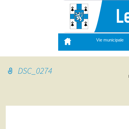
Aller
Vie municipale
au
contenu
principal
DSC_0274