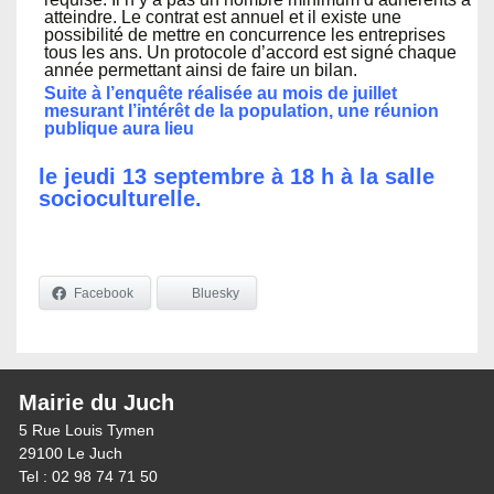
atteindre. Le contrat est annuel et il existe une
possibilité de mettre en concurrence les entreprises
tous les ans. Un protocole d’accord est signé chaque
année permettant ainsi de faire un bilan.
Suite à l’enquête réalisée au mois de juillet
mesurant l’intérêt de la population, une réunion
publique aura lieu
le jeudi 13 septembre à 18 h à la salle
socioculturelle.
Facebook
Bluesky
Mairie du Juch
5 Rue Louis Tymen
29100 Le Juch
Tel : 02 98 74 71 50