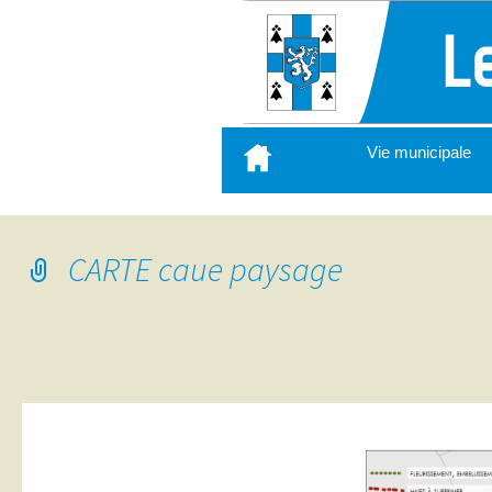
Aller
Vie municipale
au
contenu
principal
CARTE caue paysage