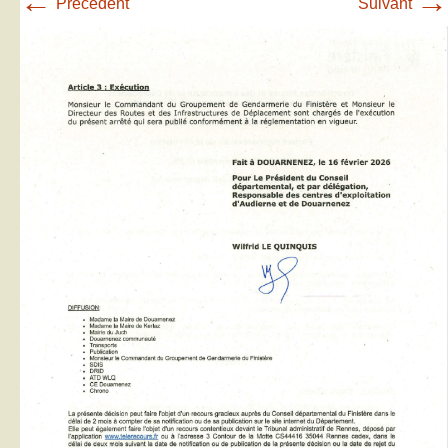
←
→
Précédent
Suivant