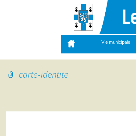
Aller
Vie municipale
au
contenu
principal
carte-identite