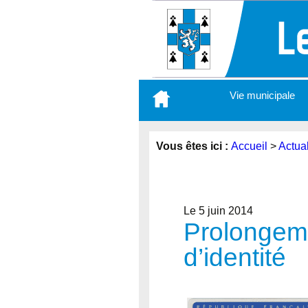
Aller
Vie municipale
au
contenu
principal
Vous êtes ici :
Accueil
>
Actual
Le 5 juin 2014
Prolongemen
d’identité