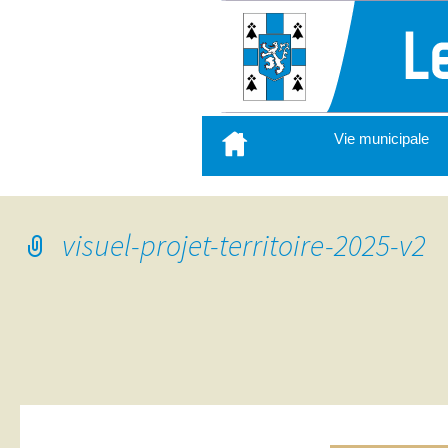
Aller
Vie municipale
au
contenu
principal
visuel-projet-territoire-2025-v2