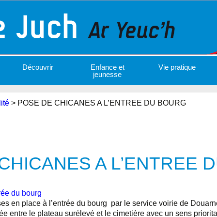
Découvrir
Enfance et
Vie pratique
jeunesse
ité
>
POSE DE CHICANES A L’ENTREE DU BOURG
CHICANES A L’ENTREE 
trée du bourg
ses en place à l’entrée du bourg par le service voirie de Dou
née entre le plateau surélevé et le cimetière avec un sens priorit