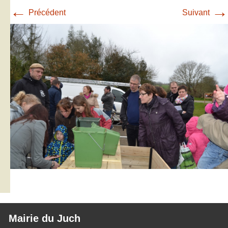
←
→
Précédent
Suivant
Mairie du Juch