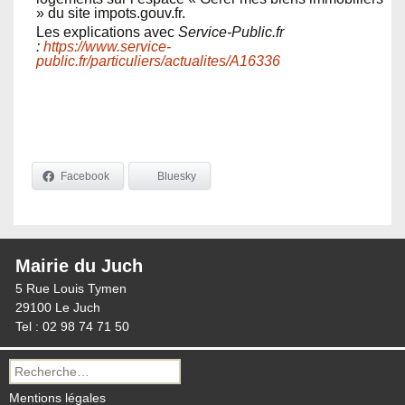
» du site impots.gouv.fr.
Les explications avec
Service-Public.fr
:
https://www.service-
public.fr/particuliers/actualites/A16336
Facebook
Bluesky
Mairie du Juch
5 Rue Louis Tymen
29100 Le Juch
Tel : 02 98 74 71 50
Recherche
pour :
Mentions légales