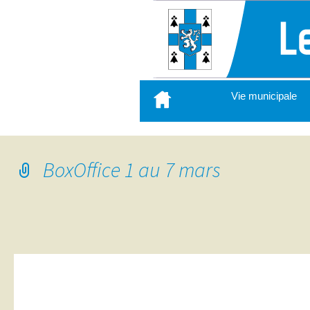
Aller
Vie municipale
au
contenu
principal
BoxOffice 1 au 7 mars