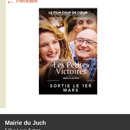
←
Précédent
Mairie du Juch