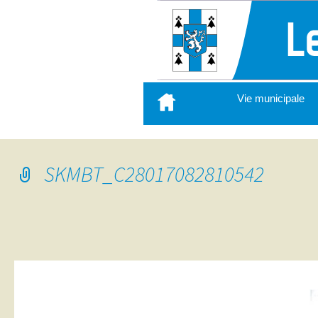
Aller
Vie municipale
au
contenu
principal
SKMBT_C28017082810542