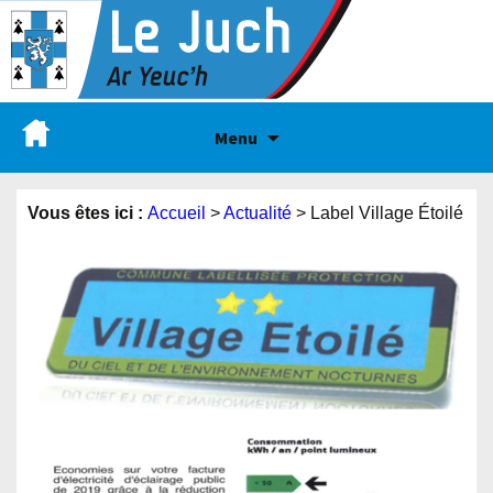
Menu
Vous êtes ici :
Accueil
>
Actualité
>
Label Village Étoilé