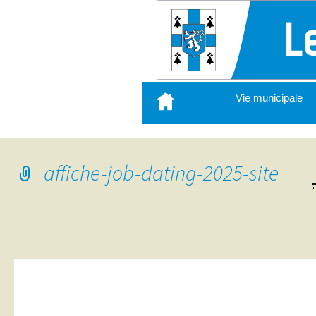
Aller
Vie municipale
au
contenu
principal
affiche-job-dating-2025-site