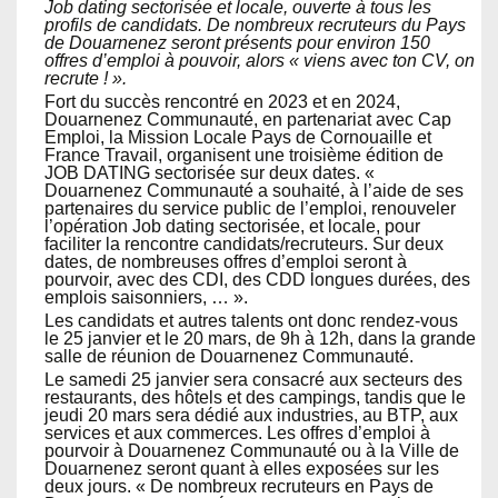
Job dating sectorisée et locale, ouverte à tous les
profils de candidats. De nombreux recruteurs du Pays
de Douarnenez seront présents pour environ 150
offres d’emploi à pouvoir, alors « viens avec ton CV, on
recrute ! ».
Fort du succès rencontré en 2023 et en 2024,
Douarnenez Communauté, en partenariat avec Cap
Emploi, la Mission Locale Pays de Cornouaille et
France Travail, organisent une troisième édition de
JOB DATING sectorisée sur deux dates. «
Douarnenez Communauté a souhaité, à l’aide de ses
partenaires du service public de l’emploi, renouveler
l’opération Job dating sectorisée, et locale, pour
faciliter la rencontre candidats/recruteurs. Sur deux
dates, de nombreuses offres d’emploi seront à
pourvoir, avec des CDI, des CDD longues durées, des
emplois saisonniers, … ».
Les candidats et autres talents ont donc rendez-vous
le 25 janvier et le 20 mars, de 9h à 12h, dans la grande
salle de réunion de Douarnenez Communauté.
Le samedi 25 janvier sera consacré aux secteurs des
restaurants, des hôtels et des campings, tandis que le
jeudi 20 mars sera dédié aux industries, au BTP, aux
services et aux commerces. Les offres d’emploi à
pourvoir à Douarnenez Communauté ou à la Ville de
Douarnenez seront quant à elles exposées sur les
deux jours. « De nombreux recruteurs en Pays de