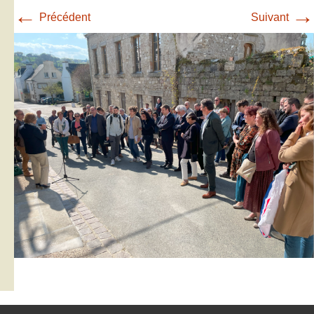
←
→
Précédent
Suivant