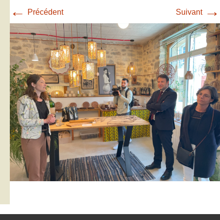
←
→
Précédent
Suivant