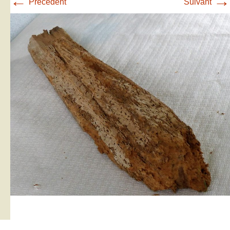
←
→
Précédent
Suivant