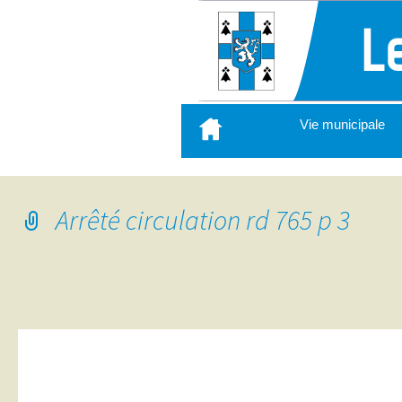
Aller
Vie municipale
au
contenu
principal
Arrêté circulation rd 765 p 3