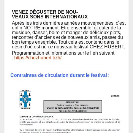
VENEZ
DÉGUSTER
DE
NOU­
VEAUX
SONS
INTERNATIONAUX
Après les trois dernières années mou­ve­men­tées, c’est
enfin
NOTRE
moment. Être ensem­ble, écouter de la
musique, danser, boire et manger de déli­cieux plats,
ren­con­tr­er d’an­ciens et de nou­veaux amis, pass­er du
bon temps ensem­ble.
Tout cela est con­tenu dans le
désir d’où est né ce nou­veau fes­ti­val
CHEZ
HUBERT
.
Programmation et informations sur le lien suivant
:
https://chezhubert.bzh/
Contraintes de circulation durant le festival :