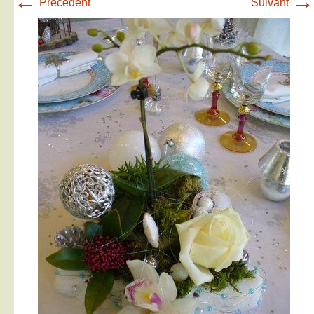
←
→
Précédent
Suivant