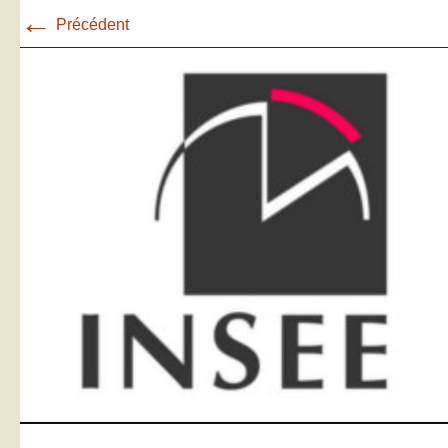
←
Précédent