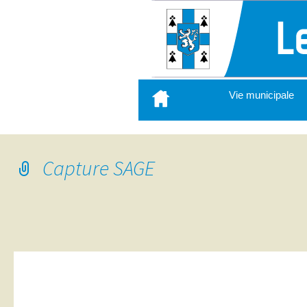
Aller
Vie municipale
au
contenu
principal
Capture SAGE