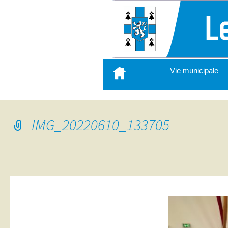
Aller
Vie municipale
au
contenu
principal
IMG_20220610_133705