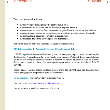
←
→
Précédent
Suivant