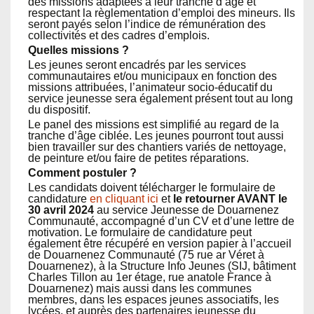
des missions adaptées à leur tranche d’âge et
respectant la règlementation d’emploi des mineurs. Ils
seront payés selon l’indice de rémunération des
collectivités et des cadres d’emplois.
Quelles missions ?
Les jeunes seront encadrés par les services
communautaires et/ou municipaux en fonction des
missions attribuées, l’animateur socio-éducatif du
service jeunesse sera également présent tout au long
du dispositif.
Le panel des missions est simplifié au regard de la
tranche d’âge ciblée. Les jeunes pourront tout aussi
bien travailler sur des chantiers variés de nettoyage,
de peinture et/ou faire de petites réparations.
Comment postuler ?
Les candidats doivent télécharger le formulaire de
candidature
en cliquant ici
et
le retourner AVANT le
30 avril 2024
au service Jeunesse de Douarnenez
Communauté, accompagné d’un CV et d’une lettre de
motivation. Le formulaire de candidature peut
également être récupéré en version papier à l’accueil
de Douarnenez Communauté (75 rue ar Véret à
Douarnenez), à la Structure Info Jeunes (SIJ, bâtiment
Charles Tillon au 1er étage, rue anatole France à
Douarnenez) mais aussi dans les communes
membres, dans les espaces jeunes associatifs, les
lycées, et auprès des partenaires jeunesse du