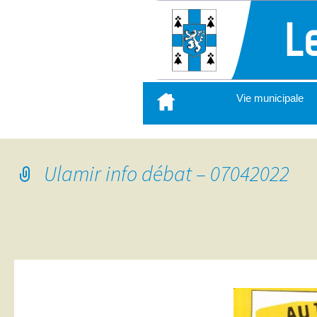
Aller
Vie municipale
au
contenu
principal
Ulamir info débat – 07042022