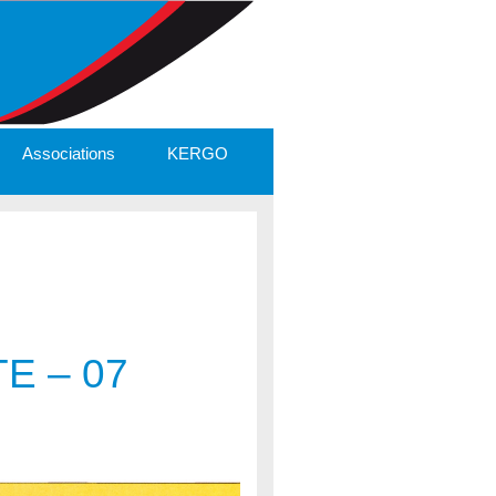
Associations
KERGO
E – 07