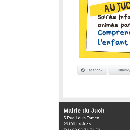
Facebook
Bluesk
Mairie du Juch
5 Rue Louis Tymen
29100 Le Juch
Tel : 02 98 74 71 50