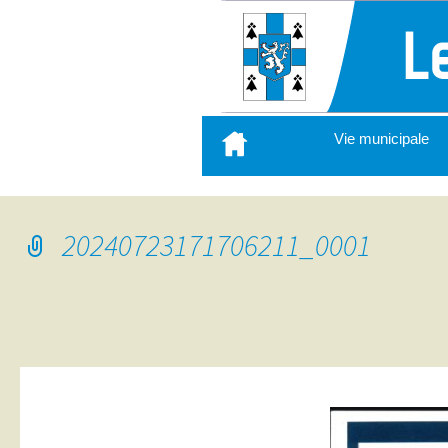
Aller
Vie municipale
au
contenu
principal
20240723171706211_0001