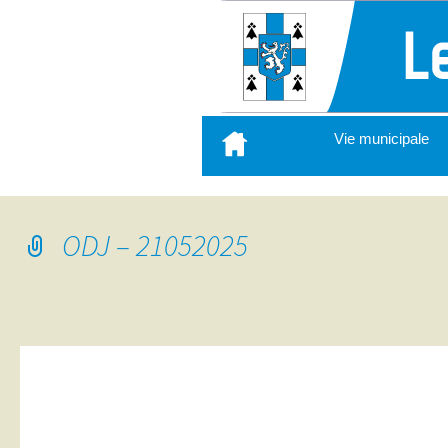
Aller
Vie municipale
au
contenu
principal
ODJ – 21052025