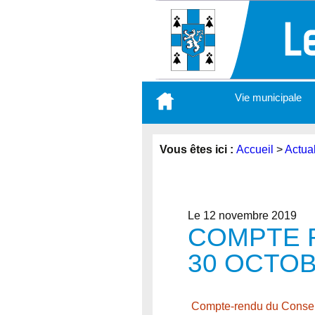
Aller
Vie municipale
au
contenu
principal
Vous êtes ici :
Accueil
>
Actual
Le 12 novembre 2019
COMPTE R
30 OCTO
Compte-rendu du Conseil